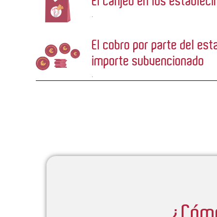
El canjeo en los establec
.
El cobro por parte del est
importe subvencionado
.
¿Cóm