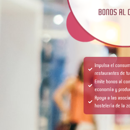
BONOS AL
Impulsa el consumo
restaurantes de tu
Emite bonos al co
economía y produc
Apoya a las asoci
hostelería de la z