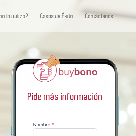
o lo utilizo?
Casos de Éxito
Contáctanos
Pide más información
Nombre
*
Formulario
de