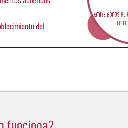
imientos adheridos
EMITE BONOS AL
LA E
ablecimiento del
o funciona?